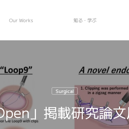
Our Works
知る・学ぶ
Surgical
Open」掲載研究論文用