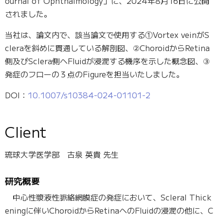
ournal of Ophthalmology」に、2024年8月16日に公開
されました。
当社は、論文内で、
該当論文
で
使用する①
Vortex
veinがS
cleraを斜めに貫通している解剖図
、
②
ChoroidからRetina
側及びSclera側へFluidが
浸潤する機序を示した概念図、
③
発症のフローの３点の
Figureを担当いたしました。
DOI：
10.1007/s10384-024-01101-2
Client
琉球大学医学部​​
古泉 英貴 先生
研究概要
中心性漿液性脈絡網膜症の発症において、
Scleral Thick
eningに伴い
ChoroidからRetinaへのFluidの浸潤の他に、C