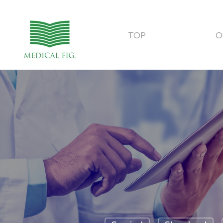
TOP
O