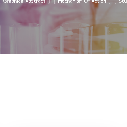
Graphical Abstract
Mechanism Of Action
Stu