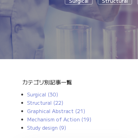
Surgical
Structural
カテゴリ別記事一覧
Surgical
(30)
Structural
(22)
Graphical Abstract
(21)
Mechanism of Action
(19)
Study design
(9)