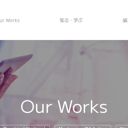
ur Works
知る・学ぶ
論
Our Works