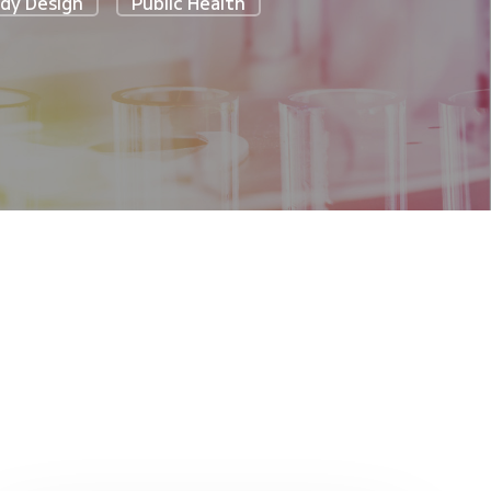
dy Design
Public Health