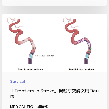
Surgical
「Frontiers in Stroke」掲載研究論文用Figu
re
MEDICAL FIG. 編集部