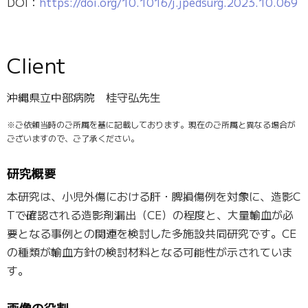
DOI：
https://doi.org/10.1016/j.jpedsurg.2023.10.069
Client
沖縄県立中部病院 桂守弘先生
※ご依頼当時のご所属を基に記載しております。現在のご所属と異なる場合が
ございますので、ご了承ください。
研究概要
本研究は、小児外傷における肝・脾損傷例を対象に、造影C
Tで確認される造影剤漏出（CE）の程度と、大量輸血が必
要となる事例との関連を検討した多施設共同研究です。CE
の種類が輸血方針の検討材料となる可能性が示されていま
す。
画像の役割